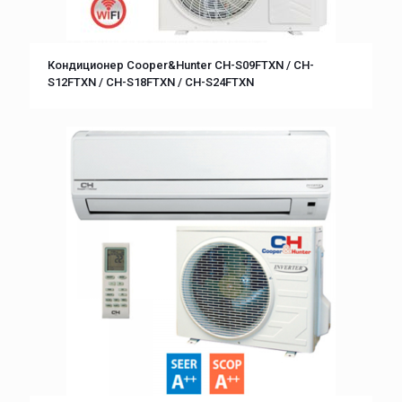
Кондиционер Cooper&Hunter CH-S09FTXN / CH-
S12FTXN / CH-S18FTXN / CH-S24FTXN