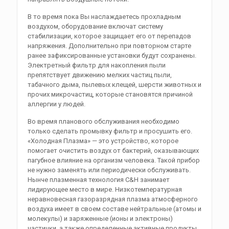
В то время пока Вы наслаждаетесь прохладным
воздухом, оборудование включат систему
стабилизации, которое защищает его от перепадов
напряжения. Дополнительно при повторном старте
ранее зафиксированные установки будут сохранены.
Электретный фильтр для накопления пыли
препятствует движению мелких частиц пыли,
табачного дыма, пылевых клещей, шерсти животных и
прочих микрочастиц, которые становятся причиной
аллергии у людей.
Во время планового обслуживания необходимо
только сделать промывку фильтр и просушить его.
«Холодная Плазма» — это устройство, которое
помогает очистить воздух от бактерий, оказывающих
пагубное влияние на организм человека. Такой прибор
не нужно заменять или периодически обслуживать.
Нынче плазменная технология C&H занимает
лидирующее место в мире. Низкотемпературная
неравновесная газоразрядная плазма атмосферного
воздуха имеет в своем составе нейтральные (атомы и
молекулы) и заряженные (ионы и электроны)
частички, а также определенные активные продукты