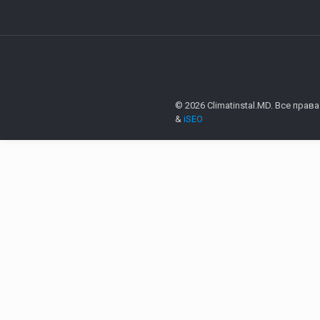
© 2026 Climatinstal.MD. Все пра
&
iSEO