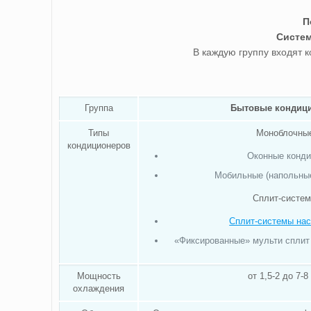
П
Систем
В каждую группу входят 
Группа
Бытовые кондиц
Типы
Моноблочны
кондиционеров
Оконные конд
Мобильные (напольны
Сплит-систем
Сплит-системы нас
«Фиксированные» мульти сплит
Мощность
от 1,5-2 до 7-8
охлаждения