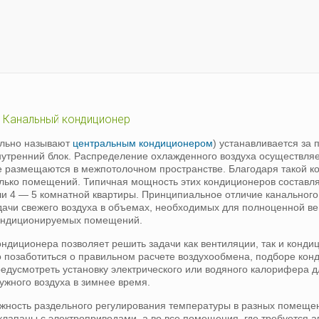
Канальный кондиционер
ильно называют
центральным кондиционером
) устанавливается за
утренний блок. Распределение охлажденного воздуха осуществляе
е размещаются в межпотолочном пространстве. Благодаря такой ко
лько помещений. Типичная мощность этих кондиционеров составляе
ли 4 — 5 комнатной квартиры. Принципиальное отличие канальног
дачи свежего воздуха в объемах, необходимых для полноценной в
ондиционируемых помещений.
ондиционера позволяет решить задачи как вентиляции, так и конд
о позаботиться о правильном расчете воздухообмена, подборе кон
едусмотреть установку электрического или водяного калорифера д
ужного воздуха в зимнее время.
жность раздельного регулирования температуры в разных помещен
клапаны с электроприводами, а во все помещения, где требуется 