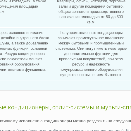
сах и коттеджах, а также
Квартиры, офисы, коттеджи, торговые
 помещения площадью
залы и другие помещения бытового,
в.м.
общественного и производственного
назначения площадью от 50 до 300
кв.м.
еров основное внимание
Полупромышленные кондиционеры
 дизайна внутреннего блока
занимают промежуточное положение
 шума, а также добавлению
между бытовыми и промышленными
ельных функций, основной
системами. Они могут иметь некоторые
ха. Ресурс кондиционеров
дополнительные функции для
огие покупатели меняют
привлечения покупателей, при этом
аревания оборудования
ресурс и надежность
олнительными функциями.
полупромышленного оборудования
существенно выше, чем бытового.
е кондиционеры, сплит-системы и мульти-сп
уктивному исполнению кондиционеры можно разделить на следующ
 одного блока (оконные, мобильные и крышные кондиционеры). В