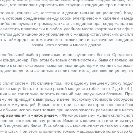
пусе, что позволяет упростить конструкцию кондиционера и снизить
тенные, канальные, кассетные и другие типы кондиционеров).
Конд
ий, которые соединены между собой электрическим кабелем и мед
наиболее шумная и громоздкая часть кондиционера, содержащая к
разместить практически в любом удобном месте квартиры или офис
льтом дистанционного управления с жидкокристаллическим дисп
ивать таймер для автоматического включения и выключения кондици
воздушного потока и многое другое.
ся большой выбор различных типов внутренних блоков. Среди н
й кондиционер. При этом бытовые сплит-системы бывают только н
ьно к сплит системам названия «кондиционер» и «сплит система» 
ндиционер», или «канальная сплит-система», или «кондиционер ка
сплит систем. Их отличие том, что к одному внешнему блоку подк
блоки могут быть не только разной мощности (обычно от 2 до 5 кВт)
ания и не так сильно портить внешний вид наружными блоками. Пр
тему не приводит к выигрышу в цене, поскольку стоимость оборудов
ных коммуникаций. Кроме этого, при выходе из строя внешнего бло
мы обычно используют только при невозможности размещения неско
сированные»
и
«наборные»
. «Фиксированные» мульти сплит-сис
ленное количество внутренних. Изменять количество или типы внут
 3 внутренних блока. В «наборных» мульти-сплит системах к одн
 — 5 штук. При этом ограничено только максимальное количество б