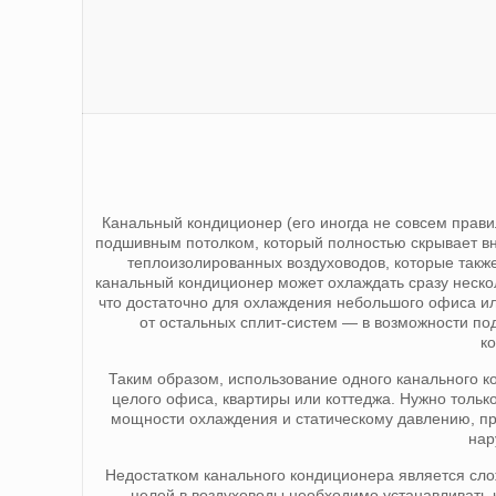
Канальный кондиционер (его иногда не совсем прав
подшивным потолком, который полностью скрывает вн
теплоизолированных воздуховодов, которые такж
канальный кондиционер может охлаждать сразу неско
что достаточно для охлаждения небольшого офиса и
от остальных сплит-систем — в возможности по
к
Таким образом, использование одного канального к
целого офиса, квартиры или коттеджа. Нужно тольк
мощности охлаждения и статическому давлению, пр
нар
Недостатком канального кондиционера является сло
целей в воздуховоды необходимо устанавливать 