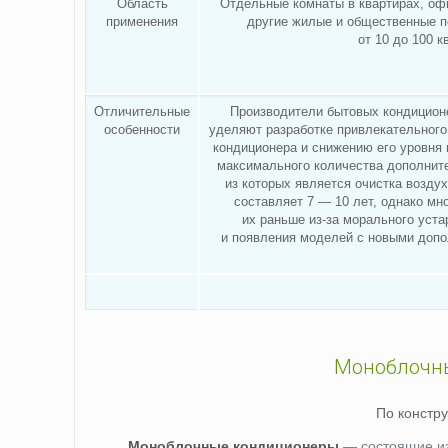
Область
Отдельные комнаты в квартирах, офи
применения
другие жилые и общественные
от 10 до 100 к
Отличительные
Производители бытовых кондицион
особенности
уделяют разработке привлекательного
кондиционера и снижению его уровня
максимального количества дополнит
из которых является очистка возду
составляет 7 — 10 лет, однако мн
их раньше из-за морального уст
и появления моделей с новыми доп
Моноблочны
По констр
Моноблочные кондиционеры
— состоящие из