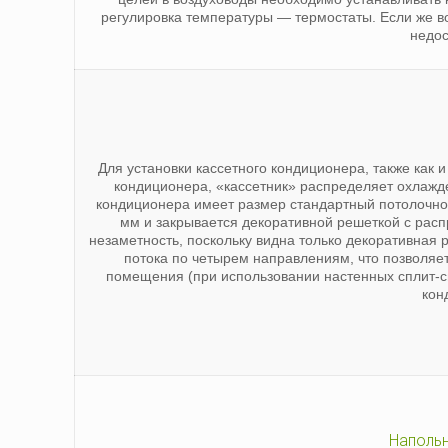
регулировка температуры — термостаты. Если же в
недос
Для установки кассетного кондиционера, также как 
кондиционера, «кассетник» распределяет охлажде
кондиционера имеет размер стандартный потолочно
мм и закрывается декоративной решеткой с рас
незаметность, поскольку видна только декоративна
потока по четырем направлениям, что позволяе
помещения (при использовании настенных сплит-с
кон
Напольн