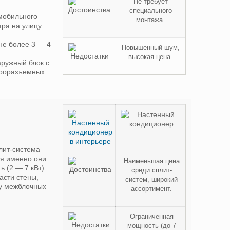
Не требует
специального
 мобильного
монтажа.
тра на улицу
не более 3 — 4
Повышенный шум,
высокая цена.
аружный блок с
троразъемных
лит-система
ся именно они.
Наименьшая цена
 (2 — 7 кВт)
среди сплит-
асти стены,
систем, широкий
ну межблочных
ассортимент.
Ограниченная
мощность (до 7