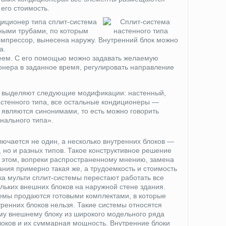
 его стоимость.
иционер типа сплит-система
ными трубами, по которым
омпрессор, вынесена наружу. Внутренний блок можно
а.
леем. С его помощью можно задавать желаемую
онера в заданное время, регулировать направление
их выделяют следующие модификации: настенный,
астенного типа, все остальные кондиционеры —
являются синонимами, то есть можно говорить
нального типа».
лючается не один, а несколько внутренних блоков —
, но и разных типов. Такое конструктивное решение
и этом, вопреки распространенному мнению, замена
ания примерно такая же, а трудоемкость и стоимость
ка мульти сплит-системы перестают работать все
льких внешних блоков на наружной стене здания.
темы продаются готовыми комплектами, в которые
ренних блоков нельзя. Такие системы относятся
ому внешнему блоку из широкого модельного ряда
локов и их суммарная мощность. Внутренние блоки