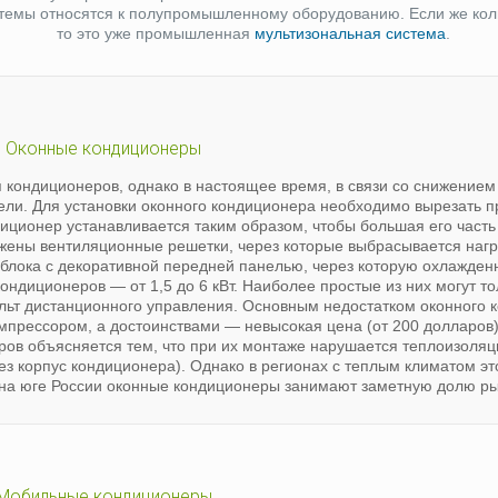
истемы относятся к полупромышленному оборудованию. Если же кол
то это уже промышленная
мультизональная система
.
Оконные кондиционеры
кондиционеров, однако в настоящее время, в связи со снижением
ли. Для установки оконного кондиционера необходимо вырезать 
ндиционер устанавливается таким образом, чтобы большая его част
жены вентиляционные решетки, через которые выбрасывается нагр
облока с декоративной передней панелью, через которую охлажден
ндиционеров — от 1,5 до 6 кВт. Наиболее простые из них могут то
ульт дистанционного управления. Основным недостатком оконного 
мпрессором, а достоинствами — невысокая цена (от 200 долларов)
еров объясняется тем, что при их монтаже нарушается теплоизол
ез корпус кондиционера). Однако в регионах с теплым климатом эт
 на юге России оконные кондиционеры занимают заметную долю ры
Мобильные кондиционеры