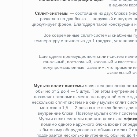
в едином кор
Сплит-системы
— состоящие из двух блоков (нас
разделен на два блока — наружный и внутренн
циркулирует фреон. Благодаря такой конструкции 
Все современные сплит-системы снабжены пу
температуру с точностью до 1 градуса, устанавл
Еще одним преимуществом сплит-систем являет
канальный, потолочный, колонный и кассетны
полупромышленные. Заметим, что применител
«канальный ко
Мульти сплит системы
являются разновидностью 
обычно от 2 до 4 — 5 штук. При этом внутренние 
позволяет экономить место на наружной стене зд
нескольких сплит систем на одну мульти сплит сис
монтажа в 1,5 — 2 раза выше из-за более длин
внутренние блоки. Поэтому мульти сплит систе
Мульти сплит системы принято делить на
«фик
помимо одного наружного блока входит опреде
к бытовому оборудованию и обычно имеют 2 или
подбирается несколько внутренних, обычно до 4