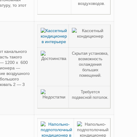
воздуховодов.
уру, то этот
от канального
Скрытая установка,
асть такого
возможность
 — 1200 х 600
охлаждения
ционера —
больших
ние воздушного
помещений.
 большого
овать 2 — 3
Требуется
подвесной потолок.