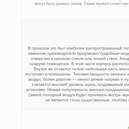
могут быть разных типов. Такие мульти сплит-с
В прошлом это был наиболее распространенный тип 
немногие производители предлагают подобные моде
отверстие в оконном стекле или тонкой стене. Ко
снаружи помещения. В этой части корпуса располо
Внутри же остается только небольшая часть мон
поступает в помещение. Типовая мощность оконных ко
воздух, более дорогие — имеют режим нагрева и п
считается высокий уровень шума, создаваемый ко
установки. Низкая популярность оконных кондицион
(зимой холодный воздух будет проникать внутрь чер
не является столь существенным, поэтому