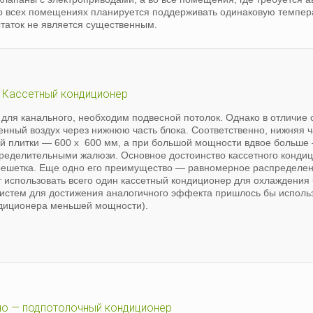
о всех помещениях планируется поддерживать одинаковую температ
таток не является существенным.
Кассетный кондиционер
и для канального, необходим подвесной потолок. Однако в отличие 
нный воздух через нижнюю часть блока. Соответственно, нижняя ч
й плитки — 600 х 600 мм, а при большой мощности вдвое больше
пределительными жалюзи. Основное достоинство кассетного конди
я решетка. Еще одно его преимущество — равномерное распределе
т использовать всего один кассетный кондиционер для охлаждения
истем для достижения аналогичного эффекта пришлось бы использ
диционера меньшей мощности).
о — подпотолочный кондиционер