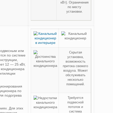
кВт). Ограничения
по месту
установки.
 подвесным или
Скрытая
тся по системе
установка,
нструкции,
возможность
т 12 — 25 кВт,
притока свежего
о кондиционера
воздуха. Может
ентиляции
обслуживать
несколько
помещений.
иционирования
диционера по
ля подогрева
Требуется
подвесной
потолок и
иях. Для этих
система
автономная