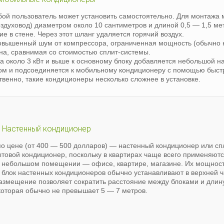
бой пользователь может установить самостоятельно. Для монтажа
оздуховод) диаметром около 10 сантиметров и длиной 0,5 — 1,5 ме
ие в стене. Через этот шланг удаляется горячий воздух.
вышенный шум от компрессора, ограниченная мощность (обычно 
ена, сравнимая со стоимостью сплит-системы.
 около 3 кВт и выше к основному блоку добавляется небольшой н
ном и подсоединяется к мобильному кондиционеру с помощью быс
твенно, такие кондиционеры несколько сложнее в установке.
Настенный кондиционер
о цене (от 400 — 500 долларов) — настенный кондиционер или сп
ытовой кондиционер, поскольку в квартирах чаще всего применяют
 небольшом помещении — офисе, квартире, магазине. Их мощность
й блок настенных кондиционеров обычно устанавливают в верхней ч
размещение позволяет сократить расстояние между блоками и дли
которая обычно не превышает 5 — 7 метров.