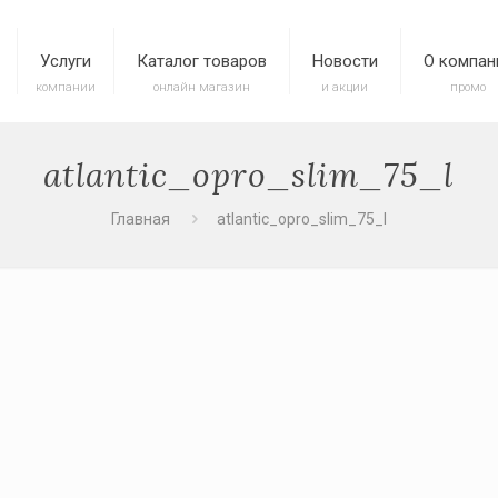
Услуги
Каталог товаров
Новости
О компан
компании
онлайн магазин
и акции
промо
atlantic_opro_slim_75_l
Главная
atlantic_opro_slim_75_l